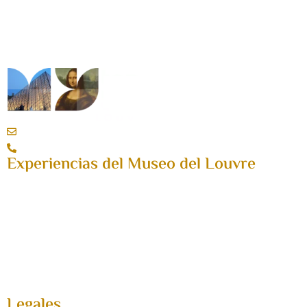
soporte@mytoptour.es
+34 958 53 50 28
Experiencias del Museo del Louvre
Entradas
Actividades
FAQ
Acceso a agencias
Petición de grupos
Quiénes somos
Legales